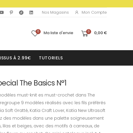
Mon Compte
Nos Magasins
0
0
Ma liste d'envie
0,00 €
ISSUS À 2.99€
TUTORIELS
ecial The Basics N°1
modèles must-knit es must-crochet dans The
regroupe 9 modèles réalisés avec les fils préférés
 Soft Gratté, Katia Craft Lover, Katia New Ultrasoft
vez des modèles dans une palette soigneusement
 lilas et beiges, avec des motifs à carreaux, de