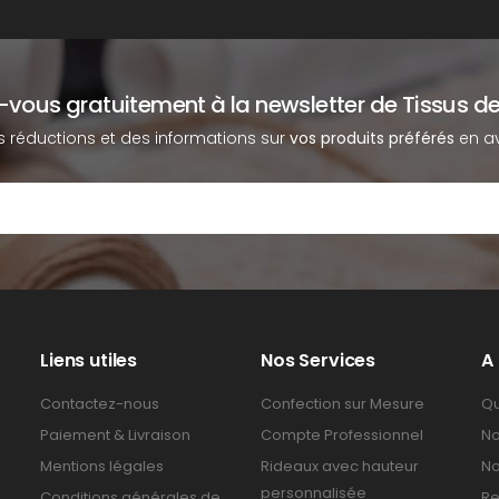
z-vous gratuitement à la newsletter de Tissus de
s réductions et des informations sur
vos produits préférés
en av
Liens utiles
Nos Services
A
Contactez-nous
Confection sur Mesure
Qu
Paiement & Livraison
Compte Professionnel
No
Mentions légales
Rideaux avec hauteur
No
personnalisée
Conditions générales de
Re