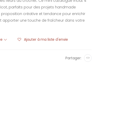
des fleurs au crochet. Ce mini catalogue inclut 4
ricot, parfaits pour des projets handmade
proposition créative et tendance pour enrichir
et apporter une touche de fraîcheur dans votre
ble
Ajouter à ma liste d'envie
Partager:
<>