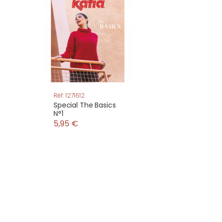
Réf: 1271612
Special The Basics
N°1
5,95 €