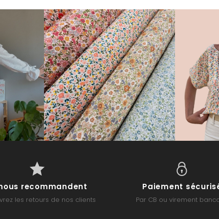
s nous recommandent
Paiement sécuris
rez les retours de nos clients
Par CB ou virement banca