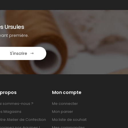
s Ursules
ant première.
S'inscrire
 propos
Mon compte
i sommes-nous ?
Me connecter
s Magasins
Mon panier
tre Atelier de Confection
Ma liste de souhait
joignez nos équipes !
Mes commandes