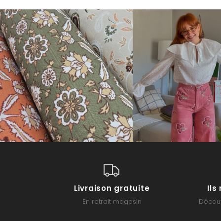
Livraison gratuite
Il
En retrait magasin
Découv