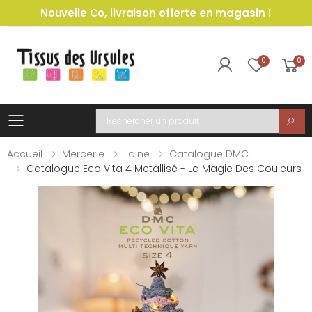
Nouvelle Co, livraison offerte en magasin !
0
0
Toggle mobile menu
Recherche
Accueil
Mercerie
Laine
Catalogue DMC
Catalogue Eco Vita 4 Metallisé - La Magie Des Couleurs