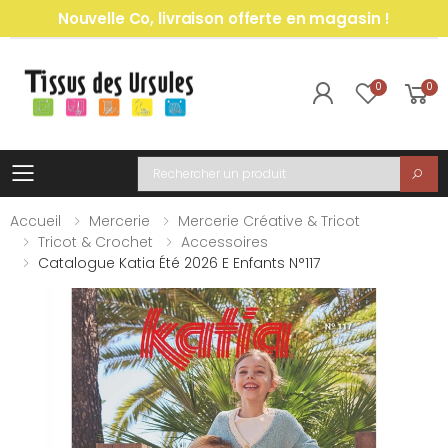
Nouvelle Co, livraison offerte en magasin !
0
0
Toggle mobile menu
Recherche
Accueil
Mercerie
Mercerie Créative & Tricot
Tricot & Crochet
Accessoires
Catalogue Katia Été 2026 E Enfants N°117