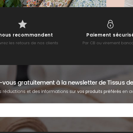
s nous recommandent
Paiement sécuris
rez les retours de nos clients
Par CB ou virement banca
z-vous gratuitement à la newsletter de Tissus de
s réductions et des informations sur
vos produits préférés
en av