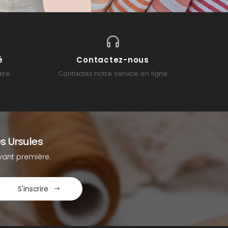
é
Contactez-nous
ire
Contactez notre service en ligne
s Ursules
ant première.
S'inscrire