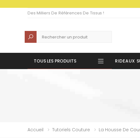
Des Milliers De Références De Tissus !
Recherche
TOUS LES PRODUITS
RIDEAUX S
Accueil
Tutoriels Couture
La Housse De Couss