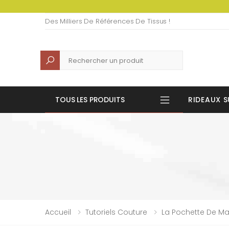
Des Milliers De Références De Tissus !
Recherche
TOUS LES PRODUITS
RIDEAUX S
Accueil
Tutoriels Couture
La Pochette De Ma