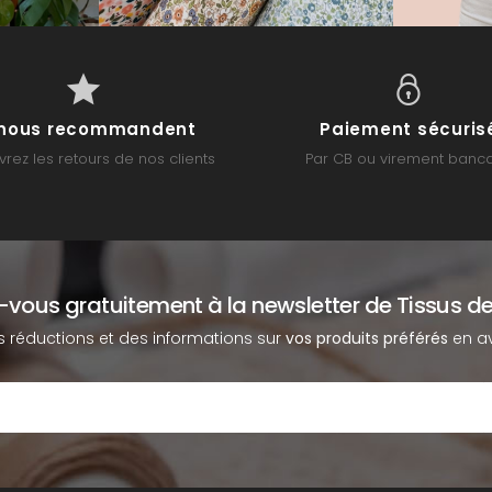
s nous recommandent
Paiement sécuris
rez les retours de nos clients
Par CB ou virement banca
z-vous gratuitement à la newsletter de Tissus de
s réductions et des informations sur
vos produits préférés
en av