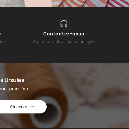
é
Contactez-nous
ire
Contactez notre service en ligne
s Ursules
ant première.
S'inscrire