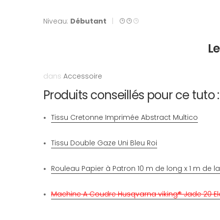
Niveau:
Débutant
|
Le
dans
Accessoire
Produits conseillés pour ce tuto :
Tissu Cretonne Imprimée Abstract Multico
Tissu Double Gaze Uni Bleu Roi
Rouleau Papier à Patron 10 m de long x 1 m de l
Machine A Coudre Husqvarna viking® Jade 20 El