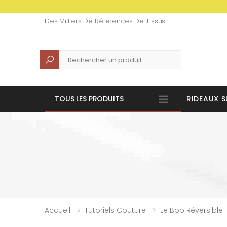
Des Milliers De Références De Tissus !
Recherche
TOUS LES PRODUITS
RIDEAUX S
Accueil
Tutoriels Couture
Le Bob Réversible