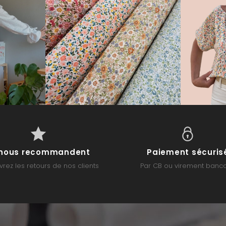
s nous recommandent
Paiement sécuris
rez les retours de nos clients
Par CB ou virement banca