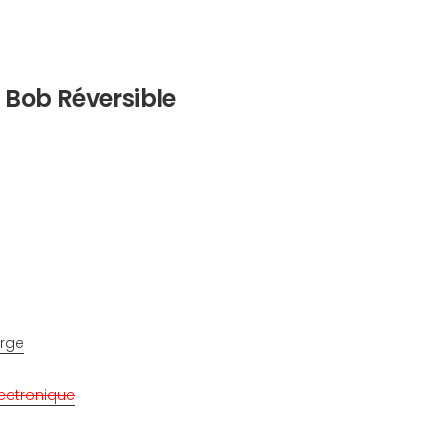
 Bob Réversible
arge
ectronique