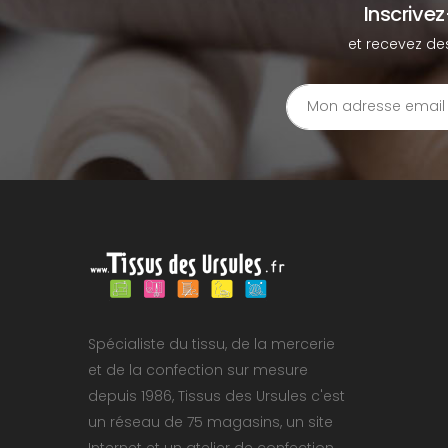
Inscrive
et recevez de
Spécialiste du tissu, de la mercerie
et de la confection sur mesure
depuis 1986, Tissus des Ursules c'est
un réseau de 75 magasins, un site
Internet et un atelier de confection