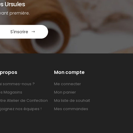
s Ursules
ant première.
S'inscrire
 propos
Mon compte
i sommes-nous ?
Me connecter
s Magasins
Mon panier
tre Atelier de Confection
Ma liste de souhait
joignez nos équipes !
Mes commandes