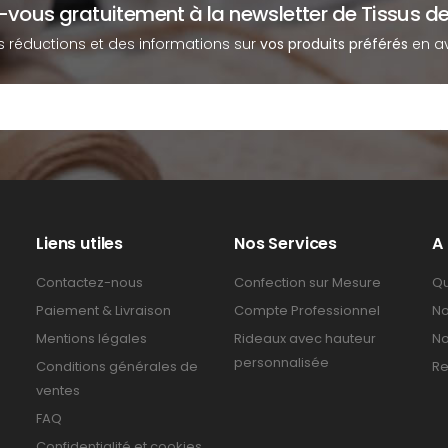
z-vous gratuitement à la newsletter de Tissus de
s réductions et des informations sur
vos produits préférés
en av
Liens utiles
Nos Services
A
Contactez-nous
Confection sur Mesure
Qu
Paiement & Livraison
Compte Professionnel
No
Mentions légales
Rideaux avec hauteur
No
personnalisée
Conditions générales de
Re
ventes
FAQ
Confidentialité et cookies