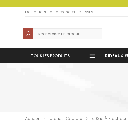
Des Milliers De Références De Tissus !
Recherche
TOUS LES PRODUITS
RIDEAUX S
Accueil
Tutoriels Couture
Le Sac À Froufrous