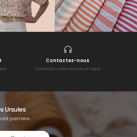
é
Contactez-nous
ire
Contactez notre service en ligne
s Ursules
ant première.