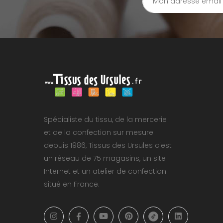
Spécialiste du tissu, de la mercerie
et de la confection sur mesure
depuis 1986, Tissus des Ursules c'est
un réseau de 75 magasins, un site
Internet et un atelier de confection
situé en France.