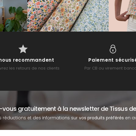
s nous recommandent
Paiement sécuris
rez les retours de nos clients
Par CB ou virement banca
z-vous gratuitement à la newsletter de Tissus de
s réductions et des informations sur
vos produits préférés
en av