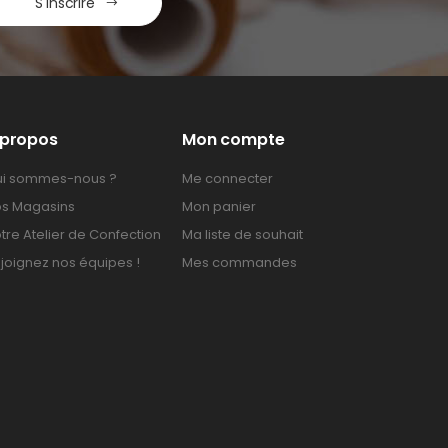
S'inscrire
 propos
Mon compte
i sommes-nous ?
Me connecter
s Magasins
Mon panier
tre Atelier de Confection
Ma liste de souhait
joignez nos équipes !
Mes commandes