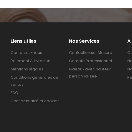
Liens utiles
Nos Services
A
Contactez-nous
Confection sur Mesure
Qu
Paiement & Livraison
Compte Professionnel
No
Mentions légales
Rideaux avec hauteur
No
personnalisée
Conditions générales de
Re
ventes
FAQ
Confidentialité et cookies