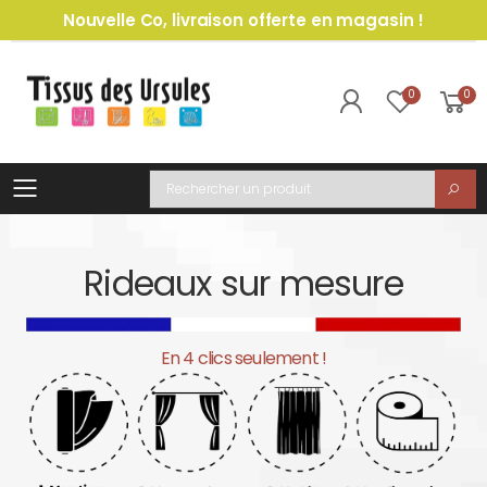
Nouvelle Co, livraison offerte en magasin !
0
0
Toggle mobile menu
Recherche
Rideaux sur mesure
En 4 clics seulement !