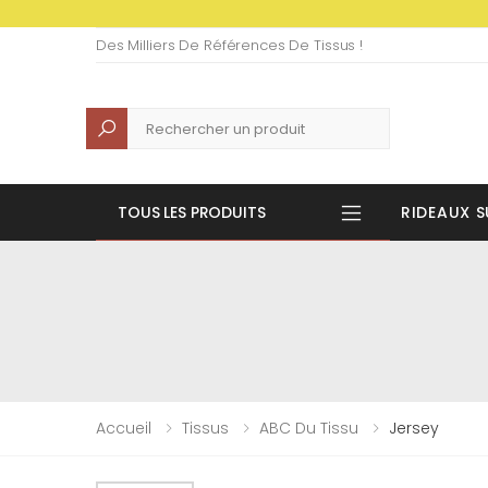
Des Milliers De Références De Tissus !
Recherche
TOUS LES PRODUITS
RIDEAUX S
Accueil
Tissus
ABC Du Tissu
Jersey