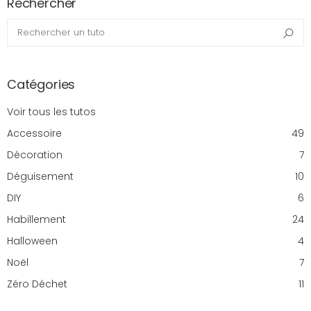
Rechercher
Rechercher un tuto
Rec
Catégories
Voir tous les tutos
Accessoire
49
Décoration
7
Déguisement
10
DIY
6
Habillement
24
Halloween
4
Noël
7
Zéro Déchet
11