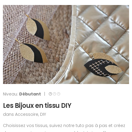
Niveau:
Débutant
|
Les Bijoux en tissu DIY
dans
Accessoire
,
DIY
Choisissez vos tissus, suivez notre tuto pas à pas et créez