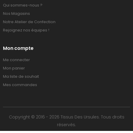
Qui sommes-nous ?
Nos Magasins
Notre Atelier de Confection
Rejoignez nos équipes !
Mon compte
Me connecter
Mon panier
Ma liste de souhait
Mes commandes
Copyright © 2016 - 2026 Tissus Des Ursules. Tous droits
réservés.