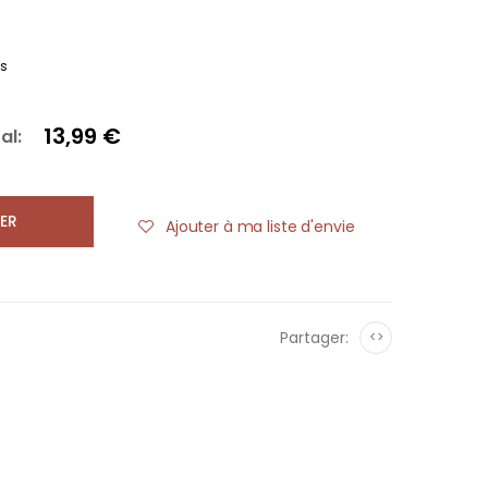
es
13,99 €
al:
ER
Ajouter à ma liste d'envie
Partager:
<>