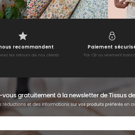
s nous recommandent
Paiement sécuris
rez les retours de nos clients
Par CB ou virement banca
z-vous gratuitement à la newsletter de Tissus de
s réductions et des informations sur
vos produits préférés
en av