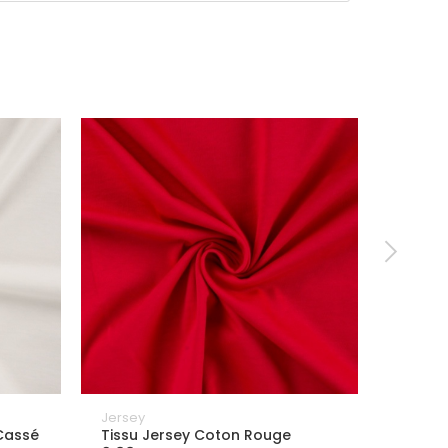
Jersey
Tissus 
Essenti
Cassé
Tissu Jersey Coton Rouge