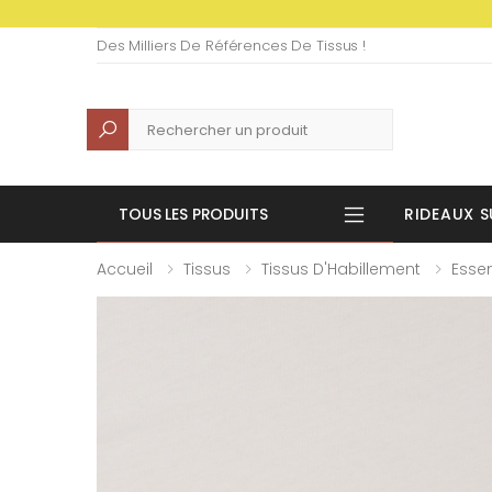
Des Milliers De Références De Tissus !
Recherche
TOUS LES PRODUITS
RIDEAUX S
Accueil
Tissus
Tissus D'Habillement
Essen