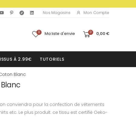
Mon Compte
Nos Magasins
0
0
Ma liste d'envie
0,00 €
ISSUS À 2.99€
TUTORIELS
 Coton Blanc
 Blanc
oton conviendra pour la confection de vêtements
irts etc. Le plus produit: ce tissu est certifié Oeko-