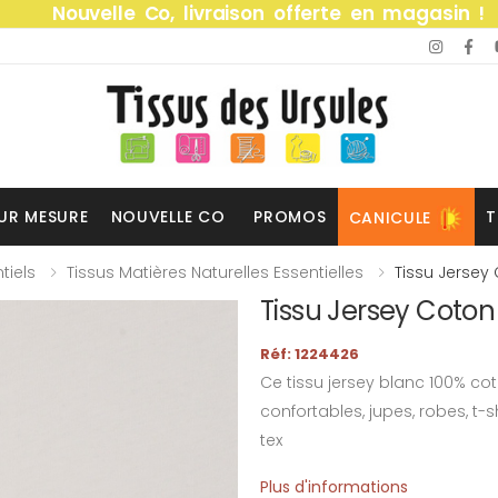
Nouvelle Co, livraison offerte en magasin !
UR MESURE
NOUVELLE CO
PROMOS
T
CANICULE
tiels
Tissus Matières Naturelles Essentielles
Tissu Jersey
Tissu Jersey Coton
Réf: 1224426
Ce tissu jersey blanc 100% c
confortables, jupes, robes, t-sh
tex
Plus d'informations