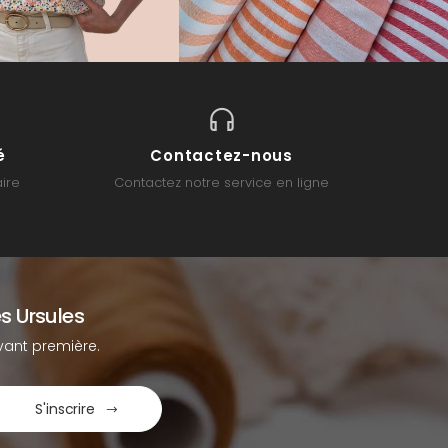
é
Contactez-nous
ire
Contactez notre service en ligne
s Ursules
ant première.
S'inscrire