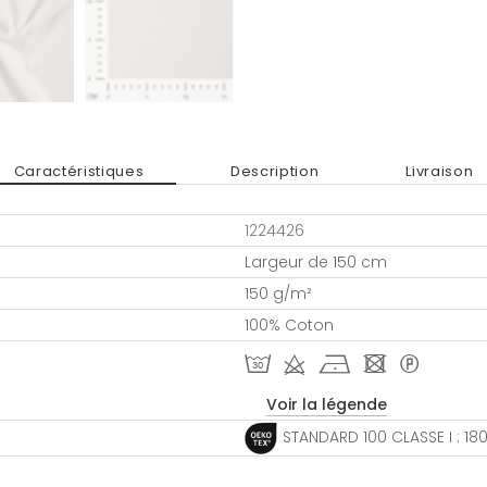
Caractéristiques
Description
Livraison
1224426
Largeur de 150 cm
150 g/m²
100% Coton
T d h - *
Voir la légende
STANDARD 100 CLASSE I : 1