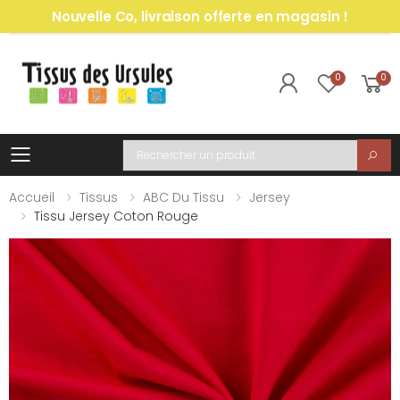
Nouvelle Co, livraison offerte en magasin !
0
0
Toggle mobile menu
Recherche
Accueil
Tissus
ABC Du Tissu
Jersey
Tissu Jersey Coton Rouge