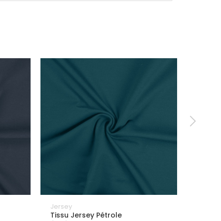
Jersey
Jersey
Tissu Jersey Pétrole
Tissu 