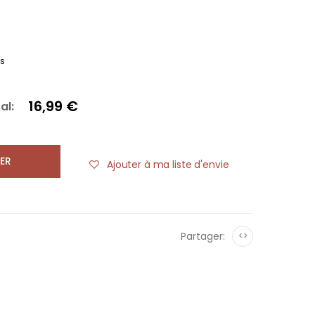
es
16,99 €
al:
ER
Ajouter à ma liste d'envie
Partager:
<>