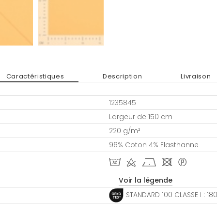
Caractéristiques
Description
Livraison
1235845
Largeur de 150 cm
220 g/m²
96% Coton 4% Elasthanne
T d h - *
Voir la légende
STANDARD 100 CLASSE I : 1