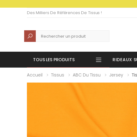
Des Milliers De Références De Tissus !
Recherche
TOUS LES PRODUITS
RIDEAUX S
Accueil
Tissus
ABC Du Tissu
Jersey
Ti