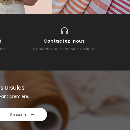
é
Contactez-nous
ire
Contactez notre service en ligne
s Ursules
ant première.
S'inscrire