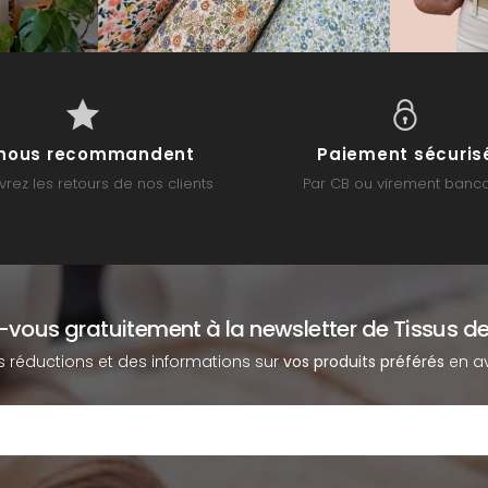
s nous recommandent
Paiement sécuris
rez les retours de nos clients
Par CB ou virement banca
z-vous gratuitement à la newsletter de Tissus de
s réductions et des informations sur
vos produits préférés
en av