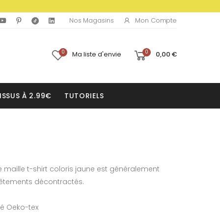
Mon Compte
Nos Magasins
0
0
Ma liste d'envie
0,00 €
ISSUS À 2.99€
TUTORIELS
te maille t-shirt coloris jaune est généralement
 vêtements décontractés.
fié Oeko-tex