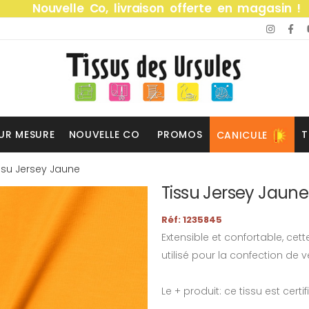
Nouvelle Co, livraison offerte en magasin !
UR MESURE
NOUVELLE CO
PROMOS
T
CANICULE
ssu Jersey Jaune
Tissu Jersey Jaune
Réf: 1235845
Extensible et confortable, cet
utilisé pour la confection de
Le + produit: ce tissu est certi