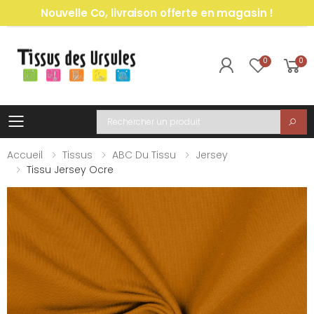
Nouvelle Co, livraison offerte en magasin !
0
0
Toggle mobile menu
Recherche
Accueil
Tissus
ABC Du Tissu
Jersey
Tissu Jersey Ocre