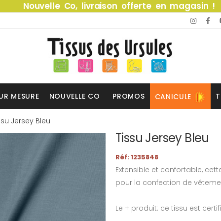
Nouvelle Co, livraison offerte en magasin !
UR MESURE
NOUVELLE CO
PROMOS
T
CANICULE
ssu Jersey Bleu
Tissu Jersey Bleu
Réf: 1235848
Extensible et confortable, cett
pour la confection de vêteme
Le + produit: ce tissu est certi