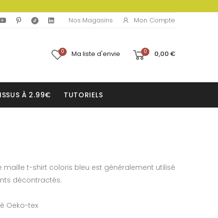
Mon Compte
Nos Magasins
0
0
Ma liste d'envie
0,00 €
ISSUS À 2.99€
TUTORIELS
e maille t-shirt coloris bleu est généralement utilisé
nts décontractés.
fié Oeko-tex