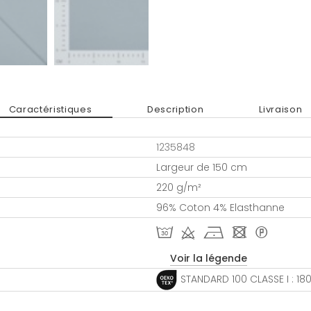
Caractéristiques
Description
Livraison
1235848
Largeur de 150 cm
220 g/m²
96% Coton 4% Elasthanne
T d h - *
Voir la légende
STANDARD 100 CLASSE I : 1