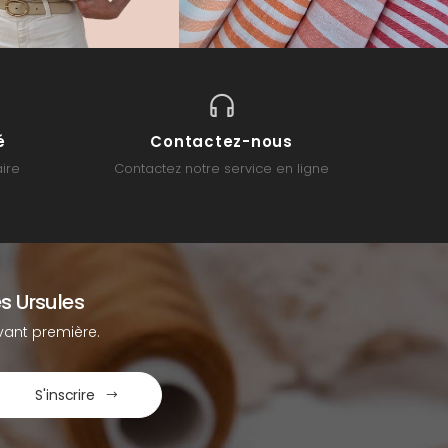
é
Contactez-nous
ire
Contactez notre service en ligne
s Ursules
ant première.
S'inscrire