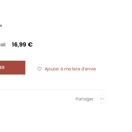
es
16,99 €
al:
ER
Ajouter à ma liste d'envie
Partager:
<>