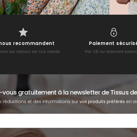
s nous recommandent
Paiement sécuris
rez les retours de nos clients
Par CB ou virement banca
z-vous gratuitement à la newsletter de Tissus de
s réductions et des informations sur
vos produits préférés
en av