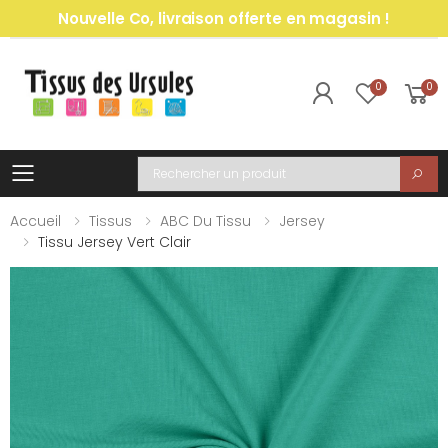
Nouvelle Co, livraison offerte en magasin !
0
0
Toggle mobile menu
Recherche
Accueil
Tissus
ABC Du Tissu
Jersey
Tissu Jersey Vert Clair