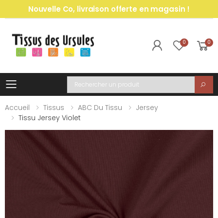
Nouvelle Co, livraison offerte en magasin !
0
0
Toggle mobile menu
Recherche
Accueil
Tissus
ABC Du Tissu
Jersey
Tissu Jersey Violet