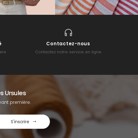
é
Contactez-nous
ire
Contactez notre service en ligne
s Ursules
ant première.
S'inscrire