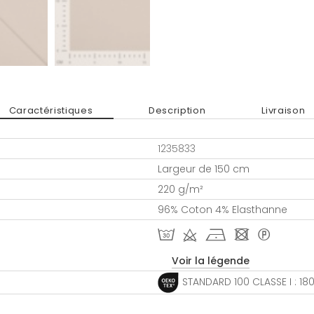
Caractéristiques
Description
Livraison
1235833
Largeur de 150 cm
220 g/m²
96% Coton 4% Elasthanne
T d h - *
Voir la légende
STANDARD 100 CLASSE I : 1