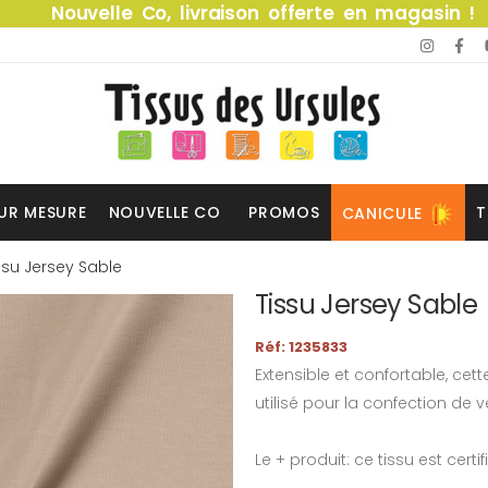
Nouvelle Co, livraison offerte en magasin !
UR MESURE
NOUVELLE CO
PROMOS
T
CANICULE
ssu Jersey Sable
Tissu Jersey Sable
Réf: 1235833
Extensible et confortable, cet
utilisé pour la confection de
Le + produit: ce tissu est certi