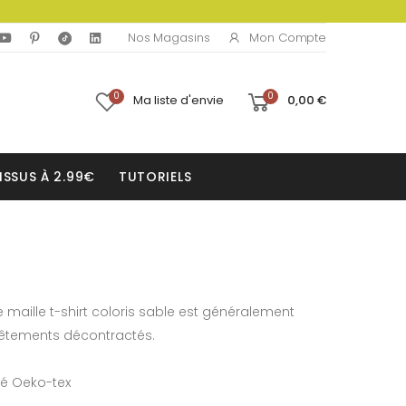
Mon Compte
Nos Magasins
0
0
Ma liste d'envie
0,00 €
ISSUS À 2.99€
TUTORIELS
te maille t-shirt coloris sable est généralement
 vêtements décontractés.
fié Oeko-tex