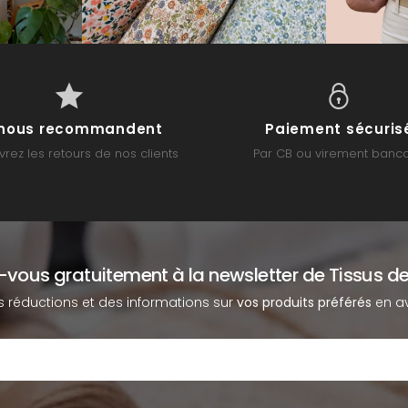
s nous recommandent
Paiement sécuris
rez les retours de nos clients
Par CB ou virement banca
z-vous gratuitement à la newsletter de Tissus de
s réductions et des informations sur
vos produits préférés
en av