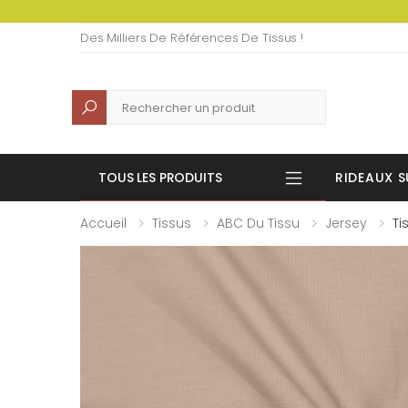
Des Milliers De Références De Tissus !
Recherche
TOUS LES PRODUITS
RIDEAUX S
Accueil
Tissus
ABC Du Tissu
Jersey
Ti