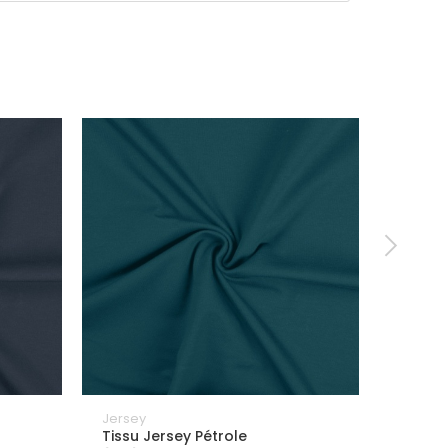
Jersey
Jersey
Tissu Jersey Pétrole
Tissu 