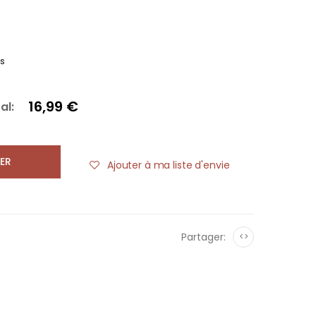
es
16,99 €
al:
ER
Ajouter à ma liste d'envie
Partager:
<>