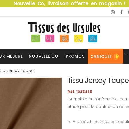
Nouvelle Co, livraison offerte en magasin !
UR MESURE
NOUVELLE CO
PROMOS
T
CANICULE
ssu Jersey Taupe
Tissu Jersey Taupe
Réf: 1235835
Extensible et confortable, cet
utilisé pour la confection de
Le + produit: ce tissu est certi