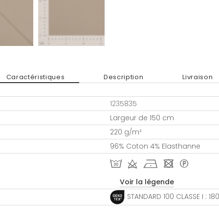
Caractéristiques
Description
Livraison
1235835
Largeur de 150 cm
220 g/m²
96% Coton 4% Elasthanne
T d h - *
Voir la légende
STANDARD 100 CLASSE I : 1