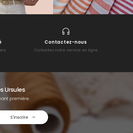
é
Contactez-nous
ire
Contactez notre service en ligne
s Ursules
ant première.
S'inscrire