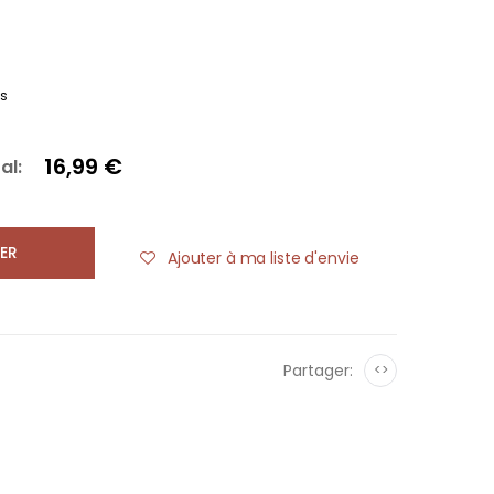
es
16,99 €
al:
ER
Ajouter à ma liste d'envie
Partager:
<>