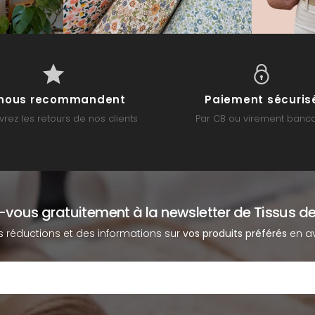
s nous recommandent
Paiement sécuris
rez les retours de nos clients
Par CB ou virement banca
z-vous gratuitement à la newsletter de Tissus de
s réductions et des informations sur
vos produits préférés
en av