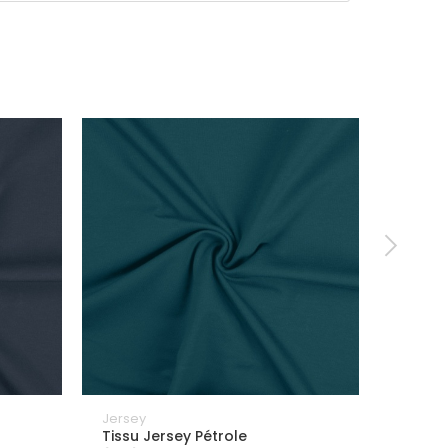
Jersey
Jersey
Tissu Jersey Pétrole
Tissu 