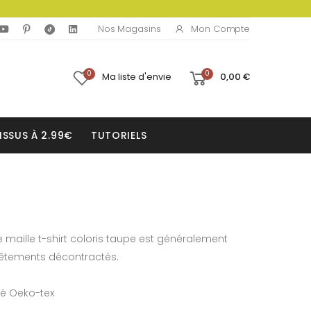
Mon Compte
Nos Magasins
0
0
Ma liste d'envie
0,00 €
ISSUS À 2.99€
TUTORIELS
te maille t-shirt coloris taupe est généralement
 vêtements décontractés.
fié Oeko-tex