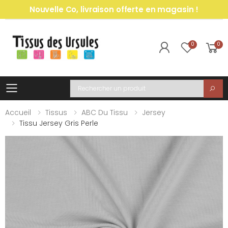
Nouvelle Co, livraison offerte en magasin !
0
0
Toggle mobile menu
Recherche
Accueil
Tissus
ABC Du Tissu
Jersey
Tissu Jersey Gris Perle