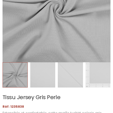
Tissu Jersey Gris Perle
Réf: 1235838
Extensible et confortable, cette maille t-shirt coloris gris