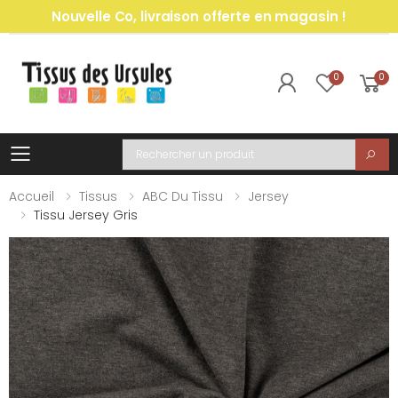
Nouvelle Co, livraison offerte en magasin !
0
0
Toggle mobile menu
Recherche
Accueil
Tissus
ABC Du Tissu
Jersey
Tissu Jersey Gris