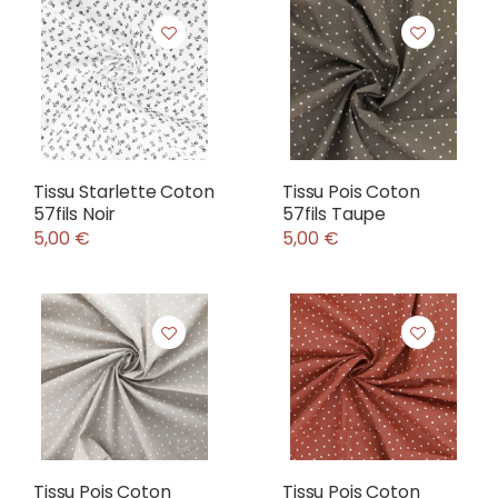
Tissu Starlette Coton
Tissu Pois Coton
57fils Noir
57fils Taupe
5,00 €
5,00 €
Tissu Pois Coton
Tissu Pois Coton