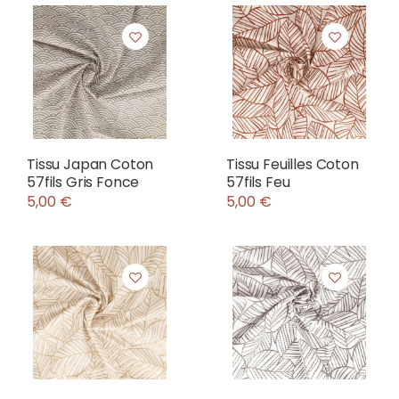
Tissu Japan Coton
Tissu Feuilles Coton
57fils Gris Fonce
57fils Feu
5,00 €
5,00 €