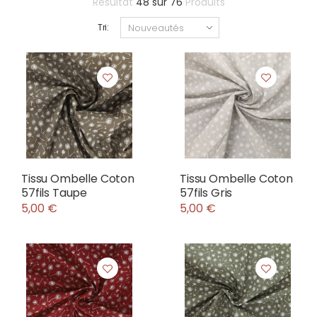
Résultat
48
sur
76
Produits
Tri:
Tissu Ombelle Coton
Tissu Ombelle Coton
57fils Taupe
57fils Gris
5,00 €
5,00 €