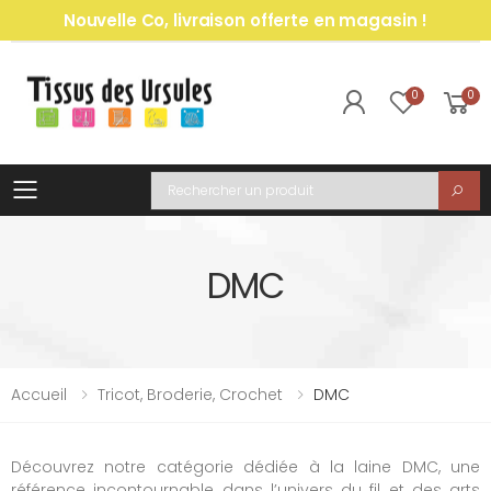
Nouvelle Co, livraison offerte en magasin !
0
0
Toggle mobile menu
Recherche
DMC
Accueil
Tricot, Broderie, Crochet
DMC
Découvrez notre catégorie dédiée à la laine DMC, une
référence incontournable dans l’univers du fil et des arts